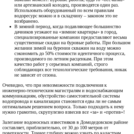
или артезианский колодец, производятся один раз.
Использовать оборудованный по всем правилам
водоресурс можно и в складчину – законом это не
возбранено.
В зимний период, когда подавляющее большинство
дачников уезжают на «зимние квартиры» в город,
специализированные компании предоставляют весьма
существенные скидки на буровые работы. При большом
желании зимой на бурении скважин на воду можно
сэкономить до 50% стоимости идентичного процесса,
производимого по летним расценкам. При этом
качество работ у серьезных компаний, строго
соблюдающих все технологические требования, никак
не зависят от сезона.
Очевидно, что при невозможности подключения к
инженерно-техническим магистралям и водоснабжающим
коммуникациям, обустройство самостоятельной системы
водопровода и канализации становится едва ли не самым
оптимальным решением вопроса. Только подходить к нему
нужно грамотно, скрупулезно взвесив все «за» и «против»!
Залегание водоносных известняков в Домодедовском районе
составляет, приблизительно, от 30 до 100 метров от
поверхности. Точнее глубину можно узнать по кадастрам.