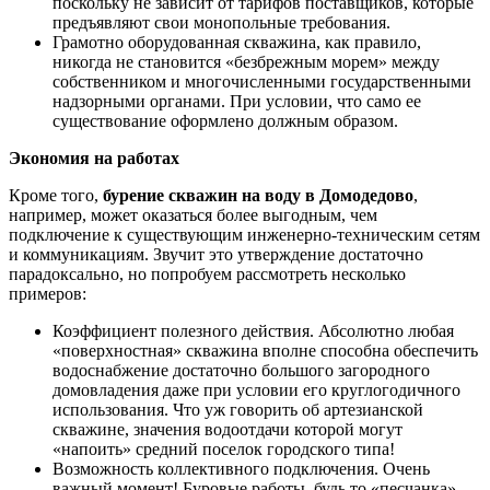
поскольку не зависит от тарифов поставщиков, которые
предъявляют свои монопольные требования.
Грамотно оборудованная скважина, как правило,
никогда не становится «безбрежным морем» между
собственником и многочисленными государственными
надзорными органами. При условии, что само ее
существование оформлено должным образом.
Экономия на работах
Кроме того,
бурение скважин на воду в Домодедово
,
например, может оказаться более выгодным, чем
подключение к существующим инженерно-техническим сетям
и коммуникациям. Звучит это утверждение достаточно
парадоксально, но попробуем рассмотреть несколько
примеров:
Коэффициент полезного действия. Абсолютно любая
«поверхностная» скважина вполне способна обеспечить
водоснабжение достаточно большого загородного
домовладения даже при условии его круглогодичного
использования. Что уж говорить об артезианской
скважине, значения водоотдачи которой могут
«напоить» средний поселок городского типа!
Возможность коллективного подключения. Очень
важный момент! Буровые работы, будь то «песчанка»