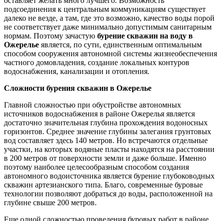
оставляет желать много лучшего. Возможность
подсоединения к центральным коммуникациям существует
далеко не везде, а там, где это возможно, качество воды порой
не соответствует даже минимально допустимым санитарным
нормам. Поэтому зачастую
бурение скважин на воду в
Ожерелье
является, по сути, единственным оптимальным
способом сооружения автономной системы жизнеобеспечения
частного домовладения, создание локальных контуров
водоснабжения, канализации и отопления.
Сложности бурения скважин в Ожерелье
Главной сложностью при обустройстве автономных
источников водоснабжения в районе Ожерелья является
достаточно значительная глубина прохождения водоносных
горизонтов. Среднее значение глубины залегания грунтовых
вод составляет здесь 140 метров. Но встречаются отдельные
участки, на которых водяные пласты находятся на расстоянии
в 200 метров от поверхности земли и даже больше. Именно
поэтому наиболее целесообразным способом создания
автономного водоисточника является бурение глубоководных
скважин артезианского типа. Благо, современные буровые
технологии позволяют добраться до воды, расположенной на
глубине свыше 200 метров.
Еще одной сложностью проведения буровых работ в районе