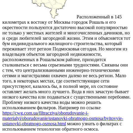
Расположенный в 145
километрах к востоку от Москвы городок Рошаль и его
окрестности пользуются достаточно высокой популярностью
не только у местных жителей и многочисленных дачников, но
и среди любителей загородной жизни. Этим и объясняется тот
бум индивидуального жилищного строительства, который
переживает этот регион Подмосковья сегодня. Но многим из
владельцев объектов загородной недвижимости,
расположенных в Рошальском районе, приходится
сталкиваться с весьма серьезными трудностями. Связаны они
с тем, что централизованными инженерно-техническими
сетями и магистралями охвачен далеко не весь регион. Мало
того, в некоторых местах, где соответствующие сети
присутствуют, казалось бы, в полной мере, их состояние
оставляет желать много лучшего. Вода в них зачастую бывает
низкого качества или подаваться с существенными перебоями.
Проблему низкого качества воды можно решить
использованием фильтров. Например по ссылке
https://cwg.com.ua/filtracziya/oborudovanie-i-
materialyi/oborudovanie/ustanovki-obratnogo-osmosa/byitovyie-
ustanovki-obratnogo-osmosa.html
можно узнать о фильтрах с
использованием технологии обратного осмоса.