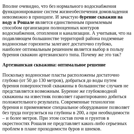
Вполне очевидно, что без нормального водоснабжения
функционирование систем жизнеобеспечения домовладения
невозможно в принципе. И зачастую
бурение скважин на
воду в Рошале
является единственным приемлемым
способом организации полноценных контуров
водоснабжения, отопления и канализации. А учитывая, что на
подавляющем большинстве территорий района подземные
водоносные горизонты залегают достаточно глубоко,
наиболее оптимальным решением является выбор в пользу
бурения скважин артезианского типа. Почему же это так?
Артезианская скважина: оптимальное решение
Поскольку водоносные пласты расположены достаточно
глубоко (от 50 до 130 метров), добраться до воды путем
бурения поверхностной скважины в большинстве случаев не
представляется возможным. Бурение же глубоководной
скважины на известняк позволяет гарантированно добиться
положительного результата. Современные технологии
бурения и применяемое специальное оборудование позволяет
без труда погрузиться на глубины в 200, а при необходимости
– и более метров. При этом состав почв и грунтов в
окрестностях Рошаля не представляет каких-либо серьезных
проблем в плане проходимости буров и шнеков.