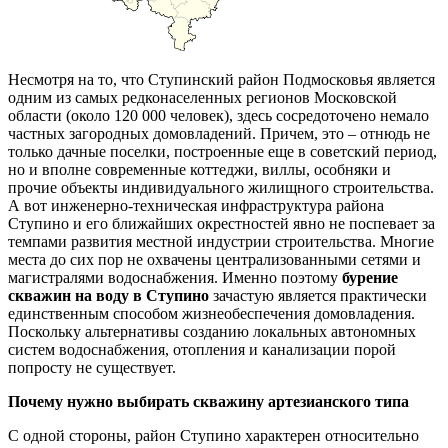
Несмотря на то, что Ступинский район Подмосковья является
одним из самых редконаселенных регионов Московской
области (около 120 000 человек), здесь сосредоточено немало
частных загородных домовладений. Причем, это – отнюдь не
только дачные поселки, построенные еще в советский период,
но и вполне современные коттеджи, виллы, особняки и
прочие объекты индивидуального жилищного строительства.
А вот инженерно-техническая инфраструктура района
Ступино и его ближайших окрестностей явно не поспевает за
темпами развития местной индустрии строительства. Многие
места до сих пор не охвачены централизованными сетями и
магистралями водоснабжения. Именно поэтому
бурение
скважин на воду в Ступино
зачастую является практически
единственным способом жизнеобеспечения домовладения.
Поскольку альтернативы созданию локальных автономных
систем водоснабжения, отопления и канализации порой
попросту не существует.
Почему нужно выбирать скважину артезианского типа
С одной стороны, район Ступино характерен относительно