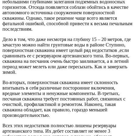
небольшими глубинами залегания подземных водоносных
горизонтов. Отсюда появляется соблазн обойтись в качестве
автономного источника сооружением поверхностной
скважины. Однако, такое решение чаще всего является
фатальной ошибкой, способной привести к весьма печальным
последствиям.
Дело в том, что даже несмотря на глубину 15 – 20 метров, где
зачастую можно найти грунтовые воды в районе Ступино,
поверхностная скважина имеет целый ряд недостатков ,если
сравнивать ее с резервуаром артезианского типа. Во-первых,
скважина на песчаник очень быстро заиливается, а в летний
период может мелеть или даже пересыхать. Как и замерзать
зимой.
Во-вторых, поверхностная скважина имеет склонность
впитывать в себя различные посторонние включения,
вредные элементы и ненужные компоненты. В-третьих,
песчаная скважина требует постоянных работ, связанных с
очисткой, профилактикой и ремонтом. Наконец, такая
скважина обладает, как правило, гораздо меньшей
производительностью.
Всех этих недостатков полностью лишены резервуары
артезианского типа. Их дебет составляет не менее 3